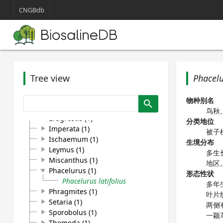
Plumbaginaceae (2)
play_arrow
CNGBdb
Poaceae (20)
play_arrow
Aeluropus (1)
play_arrow
Bromus (1)
play_arrow
Chloris (1)
play_arrow
Cleistogenes (1)
play_arrow
Cynodon (1)
play_arrow
Digitaria (1)
Tree view
Phacelu
play_arrow
Echinochloa (1)
play_arrow
Eleusine (1)
play_arrow
物种别名
search
Elymus (1)
play_arrow
鸟秋
Eragrostis (1)
play_arrow
分类地位
Imperata (1)
play_arrow
被子
Ischaemum (1)
play_arrow
生境分布
Leymus (1)
play_arrow
多生
Miscanthus (1)
play_arrow
地区
Phacelurus (1)
play_arrow
形态性状
Phacelurus latifolius
多年
Phragmites (1)
play_arrow
叶片
Setaria (1)
play_arrow
两侧
Sporobolus (1)
play_arrow
一颖
Themeda (1)
play_arrow