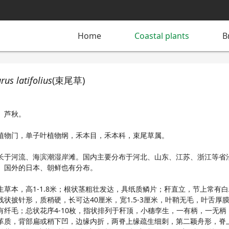
Home
Coastal plants
B
rus latifolius
(束尾草)
、芦秋。
植物门，单子叶植物纲，禾本目，禾本科，束尾草属。
长于河流、海滨潮湿岸滩。国内主要分布于河北、山东、江苏、浙江等省
。国外的日本、朝鲜也有分布。
生草本，高1-1.8米；根状茎粗壮发达，具纸质鳞片；秆直立，节上常有
线状披针形，质稍硬，长可达40厘米，宽1.5-3厘米，叶鞘无毛，叶舌厚
有纤毛；总状花序4-10枚，指状排列于秆顶，小穗孪生，一有柄，一无柄
革质，背部扁或稍下凹，边缘内折，两脊上缘疏生细刺，第二颖舟形，脊