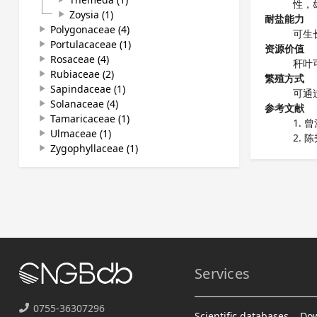
性，
Zoysia (1)
play_arrow
耐盐能力
Polygonaceae (4)
play_arrow
可生
Portulacaceae (1)
play_arrow
资源价值
Rosaceae (4)
play_arrow
秆叶
Rubiaceae (2)
play_arrow
繁殖方式
Sapindaceae (1)
play_arrow
可通
Solanaceae (4)
play_arrow
参考文献
Tamaricaceae (1)
play_arrow
曾
Ulmaceae (1)
play_arrow
陈
Zygophyllaceae (1)
play_arrow
Services
0755-36307296
Scientific databases
Do