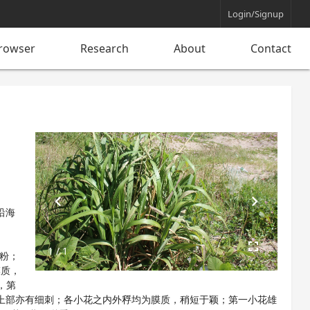
Login/Signup
rowser
Research
About
Contact
chevron_left
chevron_right
沿海
fullscreen
1 / 1
白粉；
膜质，
，第
上部亦有细刺；各小花之内外稃均为膜质，稍短于颖；第一小花雄