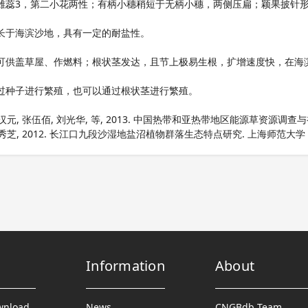
雄蕊3，第二小花两性；有柄小穗稍短于无柄小穗，两侧压扁；颖果披针
长于海滨沙地，具有一定的耐盐性。
可供盖草屋、作燃料；根状茎发达，且节上极易生根，扩增速度快，在海
过种子进行繁殖，也可以通过根状茎进行繁殖。
汉元, 张伍佰, 刘光华, 等, 2013. 中国热带和亚热带地区能源草资源调查与初步筛
秀芝, 2012. 长江口九段沙湿地盐沼植物群落生态特点研究. 上海师范大学
Information
About
wnload
News
CNGBdb Team