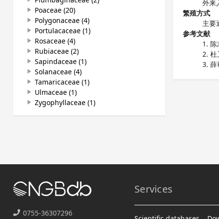
外来
Poaceae (20)
play_arrow
繁殖方式
Polygonaceae (4)
play_arrow
主要
Portulacaceae (1)
play_arrow
参考文献
Rosaceae (4)
play_arrow
陈
Rubiaceae (2)
play_arrow
杜
Sapindaceae (1)
play_arrow
薛
Solanaceae (4)
play_arrow
Tamaricaceae (1)
play_arrow
Ulmaceae (1)
play_arrow
Zygophyllaceae (1)
play_arrow
Services
0755-36307296
Scientific databases
Do