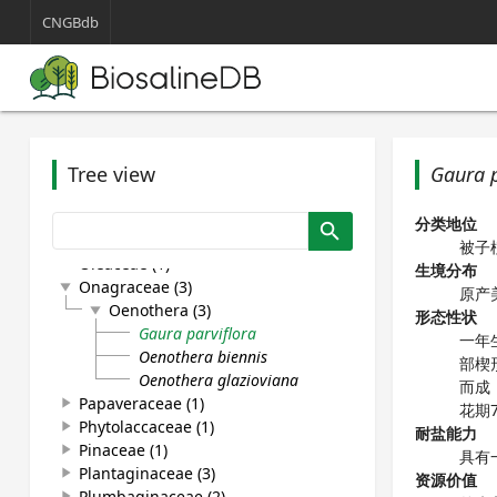
Cyperaceae (4)
play_arrow
CNGBdb
Equisetaceae (1)
play_arrow
Euphorbiaceae (3)
play_arrow
Fabaceae (15)
play_arrow
Heliotropiaceae (1)
play_arrow
Iridaceae (1)
play_arrow
Juncaceae (1)
play_arrow
Lamiaceae (5)
Tree view
Gaura p
play_arrow
Malvaceae (4)
play_arrow
Meliaceae (1)
play_arrow
分类地位
search
Nitrariaceae (1)
play_arrow
被子
Oleaceae (1)
play_arrow
生境分布
Onagraceae (3)
play_arrow
原产
Oenothera (3)
play_arrow
形态性状
Gaura parviflora
一年
Oenothera biennis
部楔
Oenothera glazioviana
而成
Papaveraceae (1)
play_arrow
花期7
Phytolaccaceae (1)
play_arrow
耐盐能力
Pinaceae (1)
play_arrow
具有
Plantaginaceae (3)
play_arrow
资源价值
Plumbaginaceae (2)
play_arrow