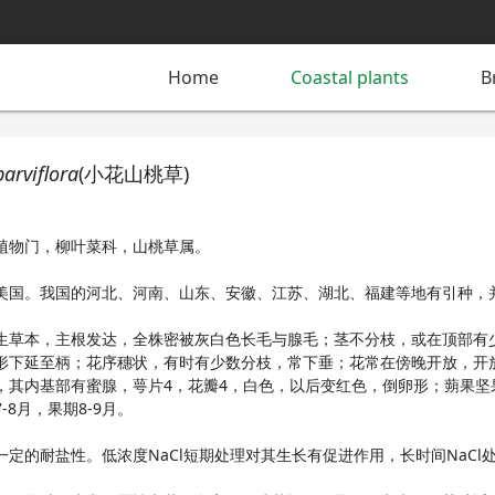
Home
Coastal plants
B
arviflora
(小花山桃草)
植物门，柳叶菜科，山桃草属。
美国。我国的河北、河南、山东、安徽、江苏、湖北、福建等地有引种，
生草本，主根发达，全株密被灰白色长毛与腺毛；茎不分枝，或在顶部有
形下延至柄；花序穗状，有时有少数分枝，常下垂；花常在傍晚开放，开
，其内基部有蜜腺，萼片4，花瓣4，白色，以后变红色，倒卵形；蒴果坚
-8月，果期8-9月。
一定的耐盐性。低浓度NaCl短期处理对其生长有促进作用，长时间NaCl