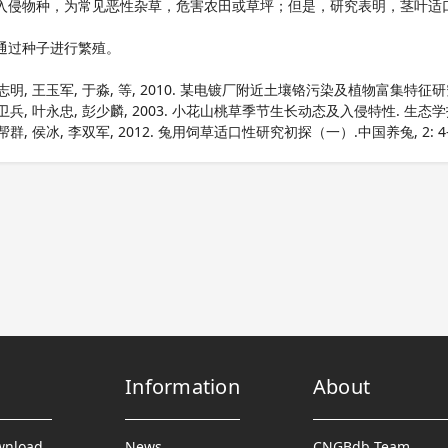
入侵物种，为常见恶性杂草，危害农田或草坪；但是，研究表明，茎叶适
通过种子进行繁殖。
志明, 王玉军, 于淼, 等, 2010. 某电镀厂附近土壤铬污染及植物富集特征研究.中
卫兵, 叶永忠, 彭少麟, 2003. 小花山桃草季节生长动态及入侵特性. 生态学报, 23
帮群, 侯冰, 李双军, 2012. 兔用饲草适口性研究初探（一）.中国养兔, 2: 4-
Information
About
wnload
News
CNGBdb Team