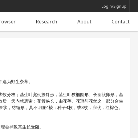
Login/Signup
rowser
Research
About
Contact
并逸为野生杂草。
少数分枝；基生叶宽倒披针形，茎生叶狭椭圆形、长圆状卵形，基
放后一天内就凋谢；花管狭长，由花萼、花冠与花丝之一部分合生
果状，纺锤形，具不明显4棱；种子4枚，或3枚，卵状，红棕色。
处理会导致其生长受阻。